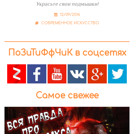
Украсьте свои подмышки!
12/09/2016
СОВРЕМЕННОЕ ИСКУССТВО
ПоЗиТиФфЧиК в соцсетях
Самое свежее