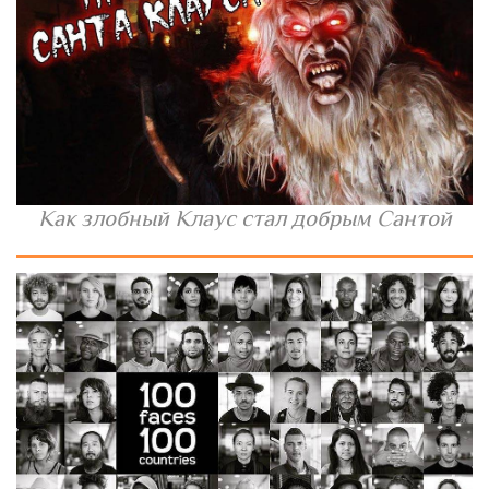
Как злобный Клаус стал добрым Сантой