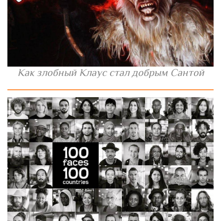
Как злобный Клаус стал добрым Сантой