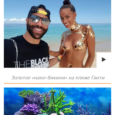
Золотое «нано-бикини» на пляже Гаити