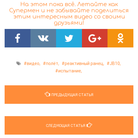
На этом пока всё. Летайте как
Супермен и не забывайте поделиться
этим интересным видео со своими
друзьями!
видео,
полёт,
реактивный ранец,
JB10,
испытание,
ПРЕДЫДУЩАЯ СТАТЬЯ
СЛЕДУЮЩАЯ СТАТЬЯ