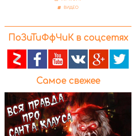
ВИДЕО
ПоЗиТиФфЧиК в соцсетях
Самое свежее