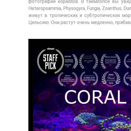
фотографий кораллов. В таймлэпсе вы увидите
Heteropsammia, Physogyra, Fungia, Zoanthus, Du
живут в тропических и субтропических мор
Цельсию. Они растут очень медленно, прибавл