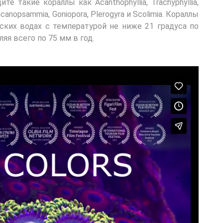
 такие кораллы как Acanthophyllia, Trachyphyllia,
ncanopsammia, Goniopora, Plerogyra и Scolimia. Кораллы
ских водах с температурой не ниже 21 градуса по
яя всего по 75 мм в год.