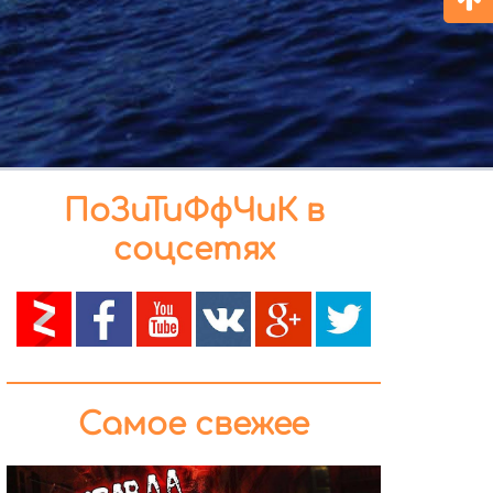
ПоЗиТиФфЧиК в
соцсетях
Самое свежее