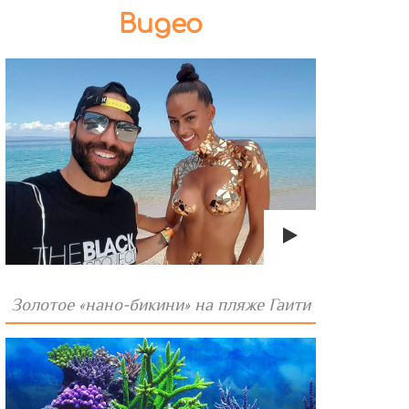
Видео
Золотое «нано-бикини» на пляже Гаити