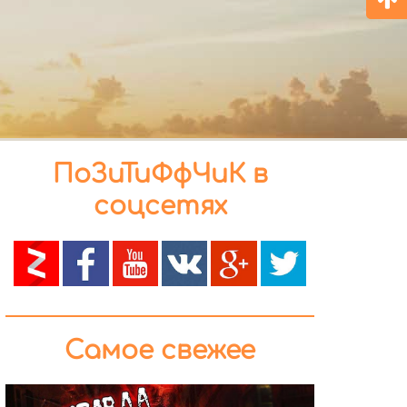
ПоЗиТиФфЧиК в
соцсетях
Самое свежее