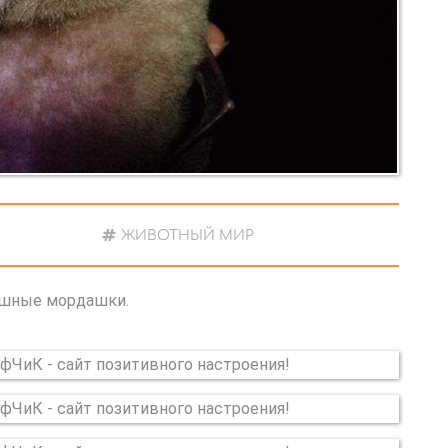
ЖИВОТНЫЙ МИР
тяшные мордашки.