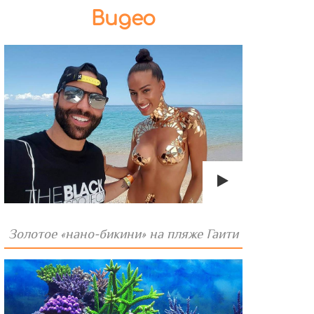
Видео
Золотое «нано-бикини» на пляже Гаити