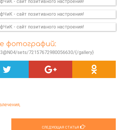
е фотографий:
3353@N04/sets/72157672980056630/{/gallery}
влечения,
СЛЕДУЮЩАЯ СТАТЬЯ