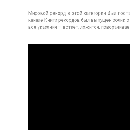
Мировой рекорд в этой категории был поста
канале Книги рекордов был выпущен ролик 
все указания — встает, ложится, поворачивае