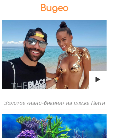
Видео
Золотое «нано-бикини» на пляже Гаити