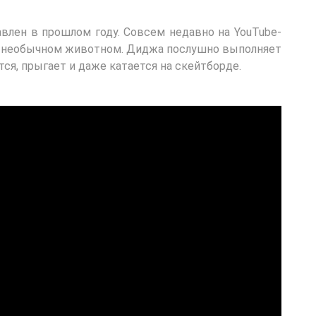
влен в прошлом году. Совсем недавно на YouTube-
о необычном животном. Диджа послушно выполняет
тся, прыгает и даже катается на скейтборде.