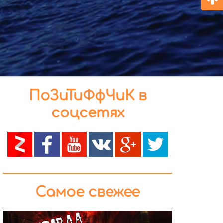
ПоЗиТиФфЧиК в
соцсетях
Самое свежее