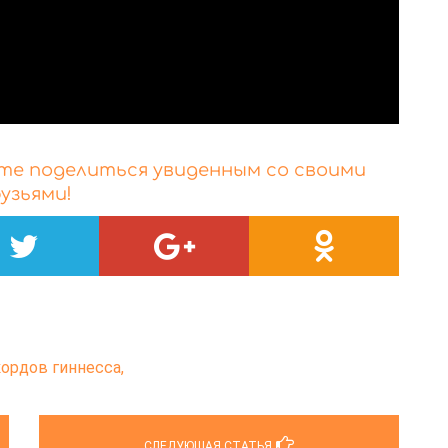
йте поделиться увиденным со своими
узьями!
кордов гиннесса,
СЛЕДУЮЩАЯ СТАТЬЯ