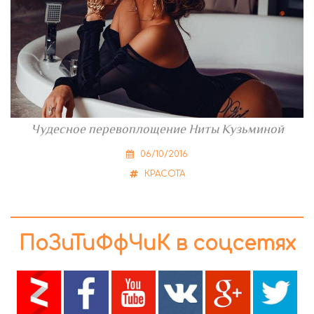
Чудесное перевоплощение Ниты Кузьминой
06/10/2016
КРАСОТА
ПоЗиТиФфЧиК в соцсетях