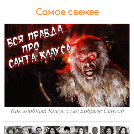
Самое свежее
Как злобный Клаус стал добрым Сантой