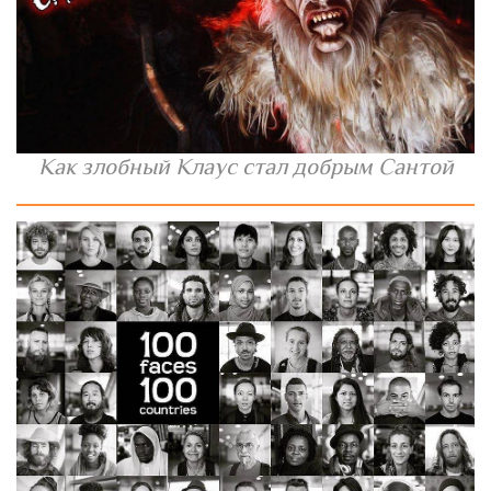
Как злобный Клаус стал добрым Сантой