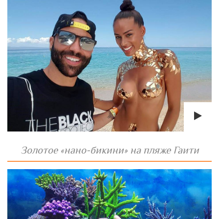
Золотое «нано-бикини» на пляже Гаити