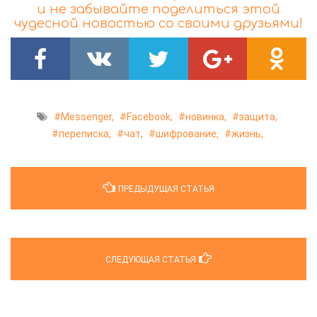
и не забывайте поделиться этой
чудесной новостью со своими друзьями!
Messenger,
Facebook,
новинка,
защита,
переписка,
чат,
шифрование,
жизнь,
ПРЕДЫДУЩАЯ СТАТЬЯ
СЛЕДУЮЩАЯ СТАТЬЯ