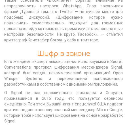
Также основатель «ВКонтакте» обратил внимание на
непрозрачность настроек WhatsApp. Спор закончился
фразой Дурова о том, что Twitter — не лучшее место для
подобных дискуссий. «Шифрование, которое нужно
подключить самостоятельно, подходит для грамотных
пользователей, у которых есть время изучать малопонятные
настройки безопасности. Не круто, Facebook», — отметил
криптограф Кристофер Согоян у себя в твиттере.
Шифр в законе
В то же время эксперт высоко оценил используемый в Secret
Conversations протокол шифрования мессенджера Signal,
который был создан некоммерческой организацией Open
Whisper Systems и первоначально использовался
разработчиками в собственном одноименном приложении.
О Signal не раз положительно отзывался и Сноуден,
признавшийся в 2015 году, что пользуется сервисом
ежедневно. При этом бывший агент спецслужб США подверг
критике недавно анонсированный мессенджер Allo от Google,
который тоже использует шифрование на основе разработок
Signal.