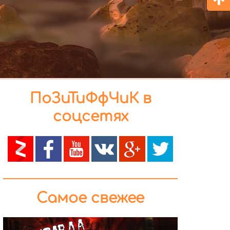
ПоЗиТиФфЧиК в
соцсетях
Самое свежее