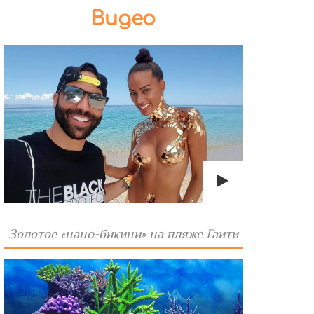
Видео
Золотое «нано-бикини» на пляже Гаити