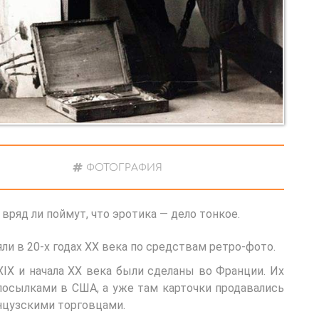
ФОТОГРАФИЯ
ряд ли поймут, что эротика — дело тонкое.
ли в 20-х годах ХХ века по средствам ретро-фото.
IX и начала ХХ века были сделаны во Франции. Их
посылками в США, а уже там карточки продавались
анцузскими торговцами.