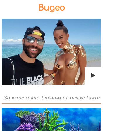
Видео
Золотое «нано-бикини» на пляже Гаити