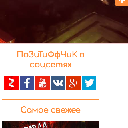
ПоЗиТиФфЧиК в
соцсетях
Самое свежее