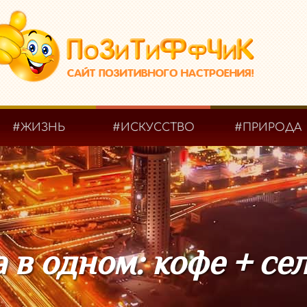
#ЖИЗНЬ
#ИСКУССТВО
#ПРИРОДА
 в одном: кофе + се