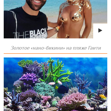
Золотое «нано-бикини» на пляже Гаити