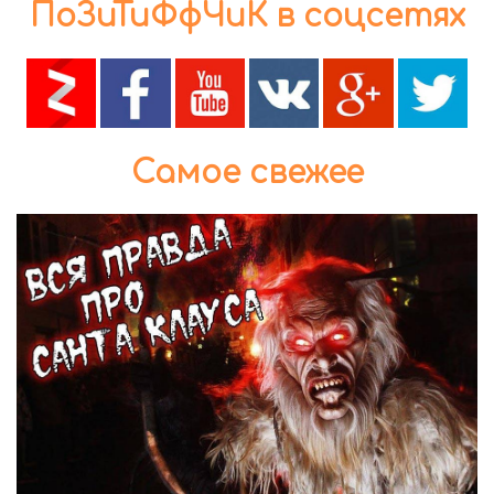
ПоЗиТиФфЧиК в соцсетях
Самое свежее