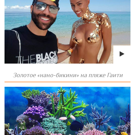
Золотое «нано-бикини» на пляже Гаити