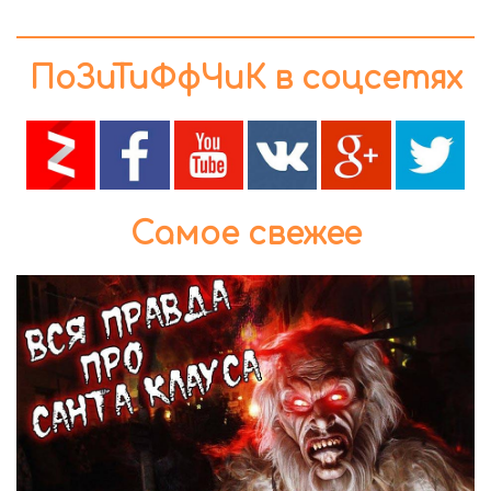
ПоЗиТиФфЧиК в соцсетях
Самое свежее